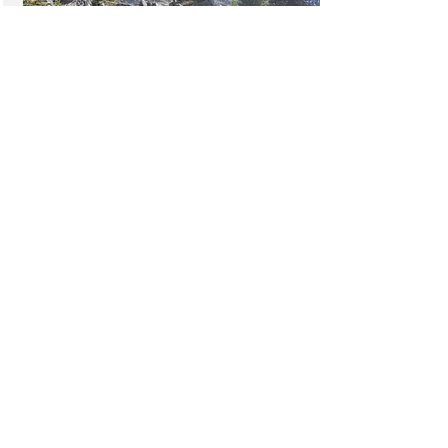
Brückenparcours
Beim Ziel-Klettersteig und auch beim
Larix-Klettersteig gibt es einen
Brückenparcours, der sozusagen ein
integrierendes Element dieser